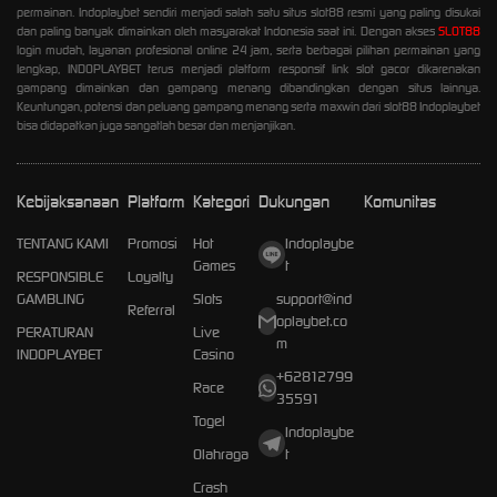
permainan. Indoplaybet sendiri menjadi salah satu situs slot88 resmi yang paling disukai
dan paling banyak dimainkan oleh masyarakat Indonesia saat ini. Dengan akses
SLOT88
login mudah, layanan profesional online 24 jam, serta berbagai pilihan permainan yang
lengkap, INDOPLAYBET terus menjadi platform responsif link slot gacor dikarenakan
gampang dimainkan dan gampang menang dibandingkan dengan situs lainnya.
Keuntungan, potensi dan peluang gampang menang serta maxwin dari slot88 Indoplaybet
bisa didapatkan juga sangatlah besar dan menjanjikan.
Kebijaksanaan
Platform
Kategori
Dukungan
Komunitas
TENTANG KAMI
Promosi
Hot
Indoplaybe
Games
t
RESPONSIBLE
Loyalty
GAMBLING
Slots
support@ind
Referral
oplaybet.co
PERATURAN
Live
m
INDOPLAYBET
Casino
+62812799
Race
35591
Togel
Indoplaybe
Olahraga
t
Crash