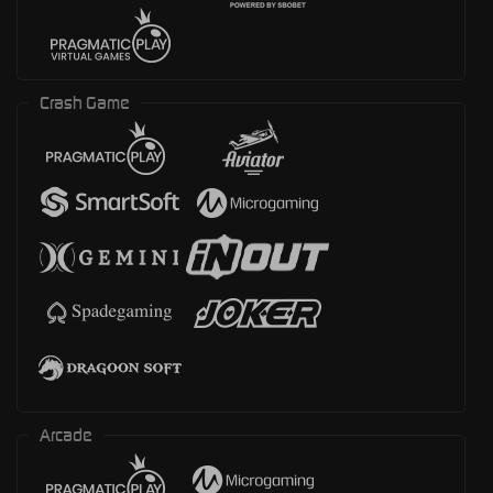
Crash Game
Arcade