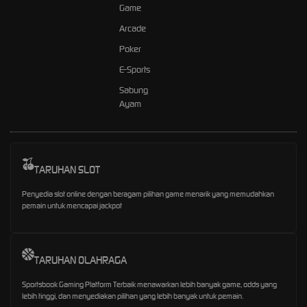
Game
Arcade
Poker
E-Sports
Sabung
Ayam
TARUHAN SLOT
Penyedia slot online dengan beragam pilihan game menarik yang memudahkan
pemain untuk mencapai jackpot
TARUHAN OLAHRAGA
Sportsbook Gaming Platform Terbaik menawarkan lebih banyak game, odds yang
lebih tinggi, dan menyediakan pilihan yang lebih banyak untuk pemain.