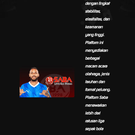
dengan tingkat
stabilitas,
elastisitas, dan
keamanan
yang tinggi.
Platform ini
menyediakan
berbagai
macam acara
olahraga, jenis
taruhan dan
format peluang.
Platform Saba
menawarkan
lebih dari
ratusan liga
sepak bola