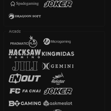
Arcade