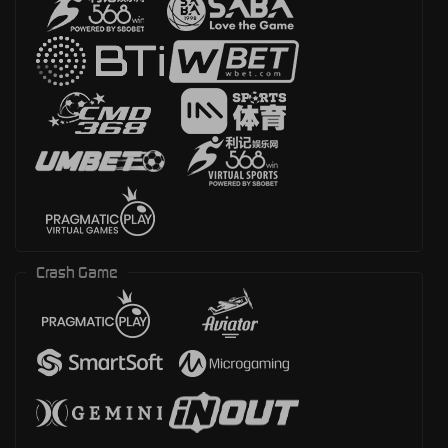
Crash Game