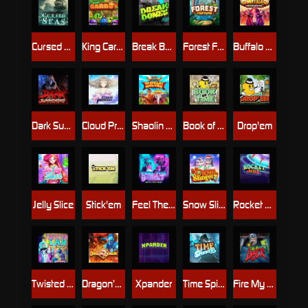
Cursed Seas
King Carrot
Break Bones
Forest Fortune
Buffalo Stack'n'Sync
Dark Summoning
Cloud Princess
Shaolin Master
Book of Time
Drop'em
Jelly Slice
Stick'em
Feel The Beat
Snow Slingers
Rocket Reels
Twisted Lab
Dragon’s Domain
Xpander
Time Spinners
Fire My Laser