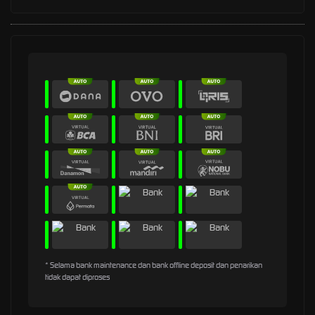
* Selama bank maintenance dan bank offline deposit dan penarikan
tidak dapat diproses