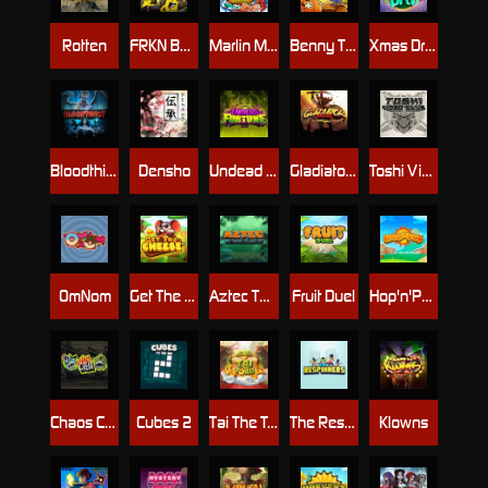
Rotten
FRKN Bananas
Marlin Master
Benny The Beer
Xmas Drop
Bloodthirst
Densho
Undead Fortune
Gladiator Legends
Toshi Video Club
OmNom
Get The Cheese
Aztec Twist
Fruit Duel
Hop'n'Pop
Chaos Crew
Cubes 2
Tai The Toad
The Respinners
Klowns