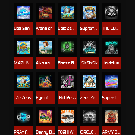
Opa Santorini!
Arena of Iron
Epic Ze Zeus
Supreme Zeus
THE COUNT
MARLIN MASTERS: THE BIG HAUL
Aiko and the Wind Spirit
Booze Bash
SixSixSix
Invictus
Ze Zeus
Eye of Medusa
Hot Ross
Zeus Ze Zecond
Superstar Sevens
PRAY FOR SIX
Danny Dollar
TOSHI WAYS CLUB
CIRCLE OF LIFE
ARMY OF ARES