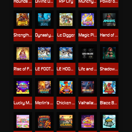
Hounds Of Hell
Divine Drop
RIP City
Munchy Milo
Power of 10
Strength Of Hercules
Dynasty of Death
Le Digger
Magic Piggy OG
Hand of Anubis
Rise of Fortuna
LE FOOTBALL FAN
LE HOOLIGAN
Life and Death
Shadow Treasure
Lucky Multifruit
Merlin's Mania
Chicken Man
Valhalla: Wild Winter
Blaze Buddies