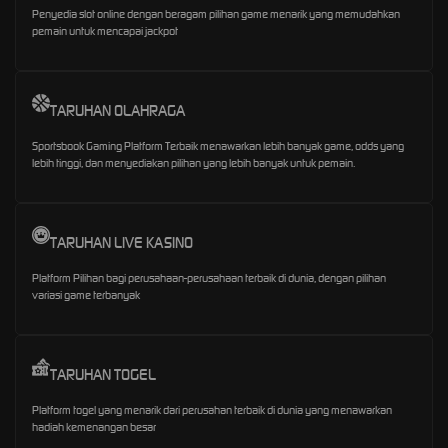
Penyedia slot online dengan beragam pilihan game menarik yang memudahkan
pemain untuk mencapai jackpot
TARUHAN OLAHRAGA
Sportsbook Gaming Platform Terbaik menawarkan lebih banyak game, odds yang
lebih tinggi, dan menyediakan pilihan yang lebih banyak untuk pemain.
TARUHAN LIVE KASINO
Platform Pilihan bagi perusahaan-perusahaan terbaik di dunia, dengan pilihan
variasi game terbanyak
TARUHAN TOGEL
Platform togel yang menarik dari perusahan terbaik di dunia yang menawarkan
hadiah kemenangan besar