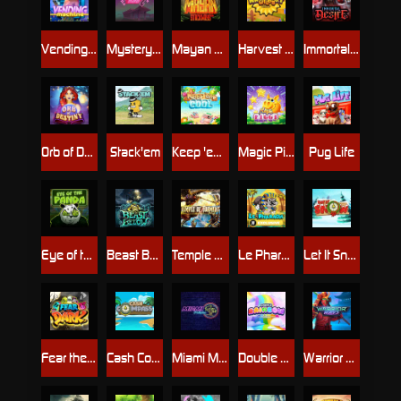
Vending Machine
Mystery Motel
Mayan Stackways
Harvest Wilds
Immortal Desire
Orb of Destiny
Stack'em
Keep 'em Cool
Magic Piggy
Pug Life
Eye of the Panda
Beast Below
Temple of Torment
Le Pharaoh
Let It Snow
Fear the Dark
Cash Compass
Miami Multiplier
Double Rainbow
Warrior Ways