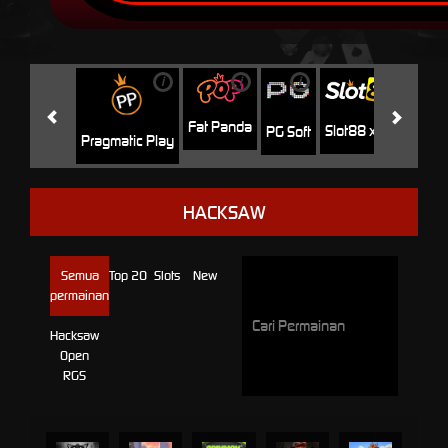
i
i
i
i
i
Facha
Fat Panda
Slot88 x PP
PG Soft
Pragmatic Play
HACKSAW
Semua
Top 20
Slots
New
permainan
Hacksaw
Open
RGS