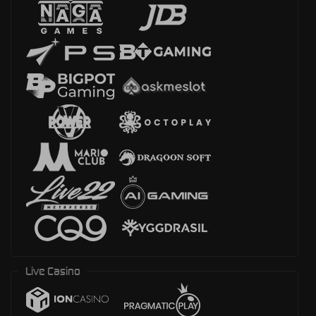
Live Casino