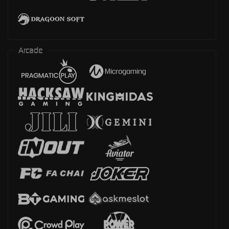
Arcade