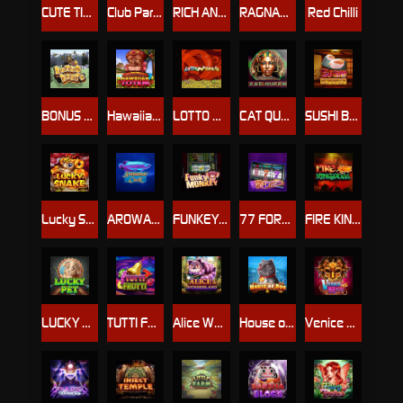
CUTE TIGER
Club Party
RICH AND WEALTHY
RAGNAROK FIRE STORM
Red Chilli
BONUS BEAR
Hawaiian Totem
LOTTO MADNESS
CAT QUEEN
SUSHI BONANZA
Lucky Snake
AROWANAS LUCK
FUNKEY MONKEY
77 FORTUNE
FIRE KINGDOM
LUCKY PET
TUTTI FRUTTI
Alice Wonderland
House of Dog
Venice Mask