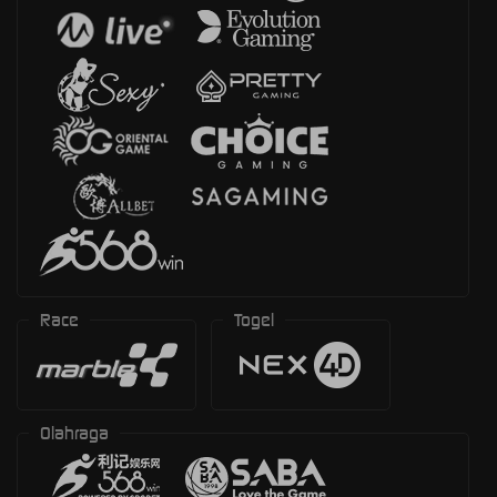
Race
Togel
Olahraga