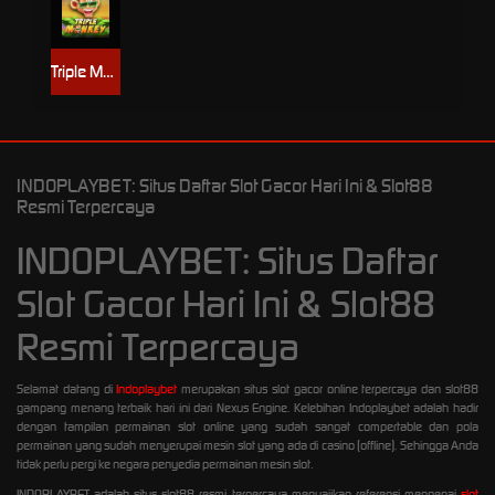
Triple Monkey
INDOPLAYBET: Situs Daftar Slot Gacor Hari Ini & Slot88
Resmi Terpercaya
INDOPLAYBET: Situs Daftar
Slot Gacor Hari Ini & Slot88
Resmi Terpercaya
Selamat datang di
Indoplaybet
merupakan situs slot gacor online terpercaya dan slot88
gampang menang terbaik hari ini dari Nexus Engine. Kelebihan Indoplaybet adalah hadir
dengan tampilan permainan slot online yang sudah sangat compertable dan pola
permainan yang sudah menyerupai mesin slot yang ada di casino (offline). Sehingga Anda
tidak perlu pergi ke negara penyedia permainan mesin slot.
INDOPLAYBET adalah situs slot88 resmi terpercaya menyajikan referensi mengenai
slot