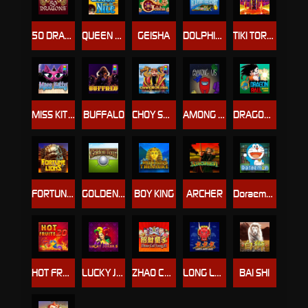
50 DRAGONS
QUEEN OF THE NILE
GEISHA
DOLPHIN TREASURE
TIKI TORCH
MISS KITTY
BUFFALO
CHOY SUN DOA
AMONG US
DRAGON BALL
FORTUNE LIONS
GOLDEN TOUR
BOY KING
ARCHER
Doraemon
HOT FRUITS 20
LUCKY JOKER 5
ZHAO CAI TONG ZHI
LONG LONG LONG
BAI SHI