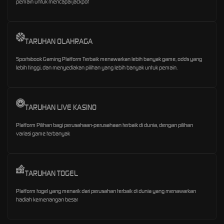
pemain untuk mencapai jackpot
TARUHAN OLAHRAGA
Sportsbook Gaming Platform Terbaik menawarkan lebih banyak game, odds yang
lebih tinggi, dan menyediakan pilihan yang lebih banyak untuk pemain.
TARUHAN LIVE KASINO
Platform Pilihan bagi perusahaan-perusahaan terbaik di dunia, dengan pilihan
variasi game terbanyak
TARUHAN TOGEL
Platform togel yang menarik dari perusahan terbaik di dunia yang menawarkan
hadiah kemenangan besar