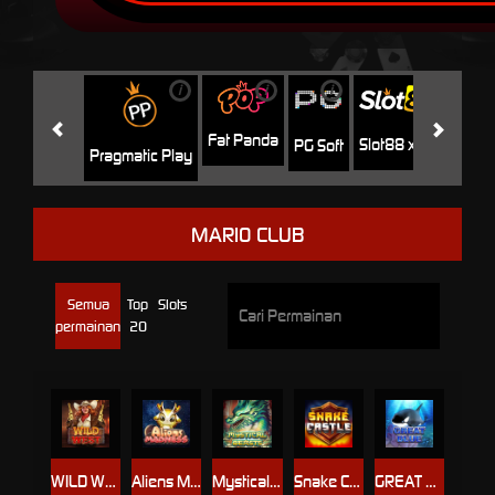
i
i
i
i
i
Facha
Fat Panda
Slot88 x PP
PG Soft
Pragmatic Play
MARIO CLUB
Semua
Top
Slots
permainan
20
WILD WEST
Aliens Madness
Mystical Beasts
Snake Castle
GREAT BLUE