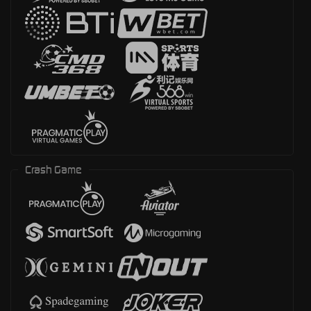
Crash Game