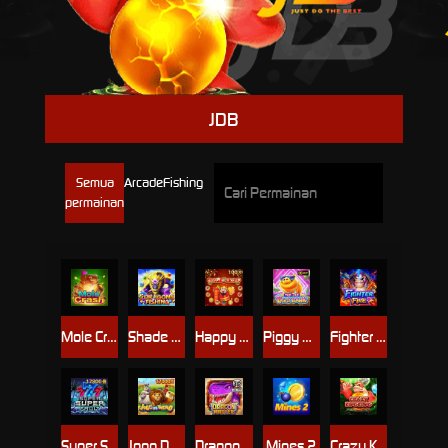
JDB
Semua
Arcade
Fishing
permainan
Mole Crash
Shade Dragons Fishing
Happy New Year
Piggy Bank TapTap
Fighter Fire
Super Super Fruit
Jogo Do Bicho
Dragon Master
Mines 2
Crazy King Kong