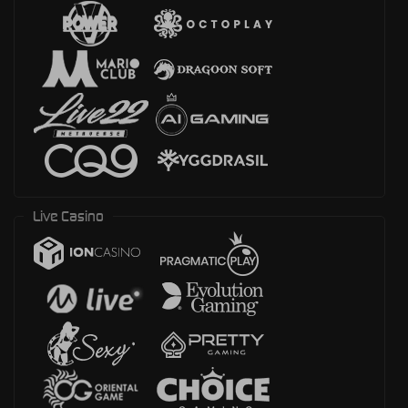
Live Casino