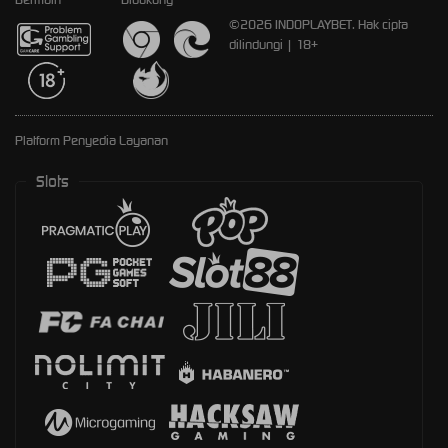
©2026 INDOPLAYBET. Hak cipta
dilindungi | 18+
Platform Penyedia Layanan
Slots