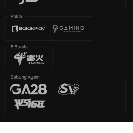
Poker
E-Sports
Sabung Ayam