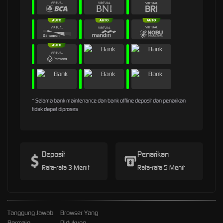
* Selama bank maintenance dan bank offline deposit dan penarikan
tidak dapat diproses
Deposit
Penarikan
Rata-rata 3 Menit
Rata-rata 5 Menit
Tanggung Jawab
Browser Yang
Bermain
Didukung