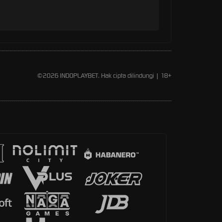
©2026 INDOPLAYBET. Hak cipta dilindungi | 18+