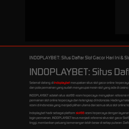
INDOPLAYBET: Situs Daftar Slot Gacor Hari Ini & 
INDOPLAYBET: Situs Daft
Selamat datang di
Indoplaybet
merupakan situs slot gacor online terperca
dan pola permainan yang sudah menyerupai mesin slot yang ada di casino (o
INDOPLAYBET adalah situs slot88 resmi terpercaya menyajikan referensi
permainan slot online terpercaya dan terlengkap di Indonesia. Hadirnya hal
resmi di Indonesia yang menjadi pilihan utama dari semua situs slot onlin
Indo​play​bet hadir sebagai platform
slot88
resmi terpercaya dengan layanan 
login permainan, INDO​PLAY​BET terus menjadi referensi situs slot gacor S
tinggi, memberikan peluang kemenangan lebih besar di setiap putaran. Dafta