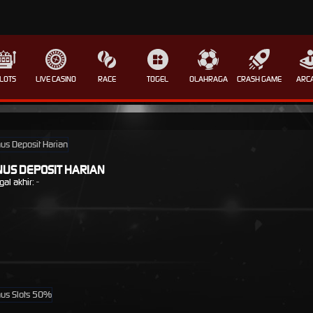
LOTS
LIVE CASINO
RACE
TOGEL
OLAHRAGA
CRASH GAME
ARC
US DEPOSIT HARIAN
gal akhir:
-