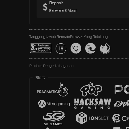
Deposit
Rata-rata 3 Menit
Tanggung Jawab Bermain
Browser Yang Didukung
Platform Penyedia Layanan
Slots