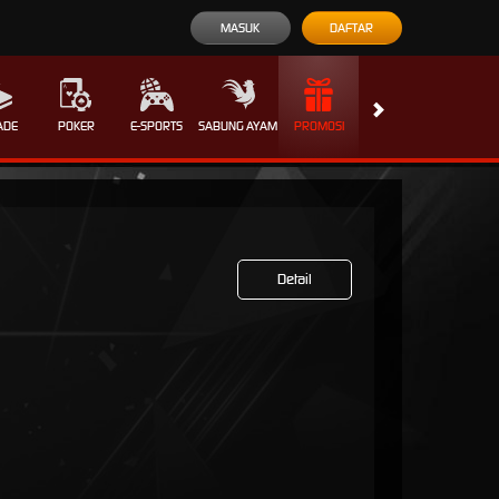
MASUK
DAFTAR
ADE
POKER
E-SPORTS
SABUNG AYAM
PROMOSI
Detail