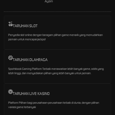
Ayam
TARUHAN SLOT
Penyedia slot online dengan beragam pilihan game menarik yang memudahkan
pemain untuk mencapai jackpot
TARUHAN OLAHRAGA
Sportsbook Gaming Platform Terbaik menawarkan lebih banyak game, odds yang
lebih tinggi, dan menyediakan pilihan yang lebih banyak untuk pemain.
TARUHAN LIVE KASINO
Platform Pilihan bagi perusahaan-perusahaan terbaik di dunia, dengan pilihan
variasi game terbanyak