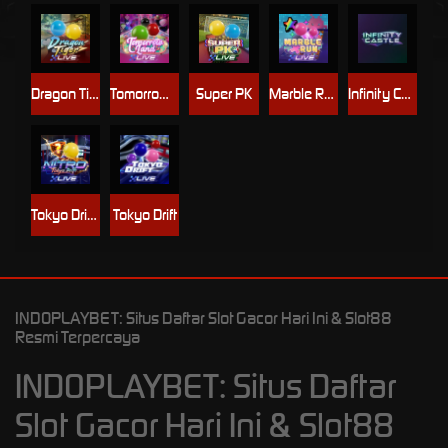
Dragon Tiger
Tomorrow land
Super PK
Marble Run
Infinity Castle
Tokyo Drift Nitro
Tokyo Drift
INDOPLAYBET: Situs Daftar Slot Gacor Hari Ini & Slot88
Resmi Terpercaya
INDOPLAYBET: Situs Daftar
Slot Gacor Hari Ini & Slot88