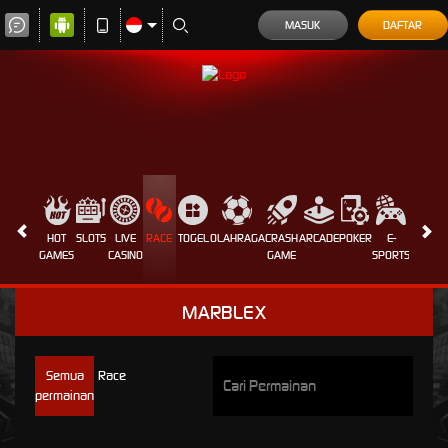
MASUK
DAFTAR
HOT
SLOTS
LIVE
RACE
TOGEL
OLAHRAGA
CRASH
ARCADE
POKER
E-
SABUN
GAMES
CASINO
GAME
SPORTS
AYAM
MARBLEX
Semua
Race
permainan