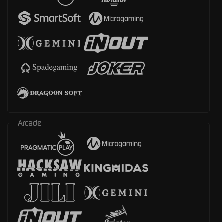
Arcade