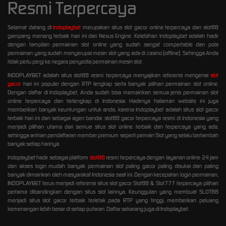
Resmi Terpercaya
Selamat datang di
Indoplaybet
merupakan situs slot gacor online terpercaya dan slot88
gampang menang terbaik hari ini dari Nexus Engine. Kelebihan Indoplaybet adalah hadir
dengan tampilan permainan slot online yang sudah sangat compertable dan pola
permainan yang sudah menyerupai mesin slot yang ada di casino (offline). Sehingga Anda
tidak perlu pergi ke negara penyedia permainan mesin slot.
INDOPLAYBET adalah situs slot88 resmi terpercaya menyajikan referensi mengenai
slot
gacor
hari ini populer dengan RTP lengkap serta banyak pilihan permainan slot online.
Dengan daftar di Indoplaybet, Anda sudah bisa memainkan semua jenis permainan slot
online terpercaya dan terlengkap di Indonesia. Hadirnya halaman website ini juga
memberikan banyak keuntungan untuk anda, karena Indoplaybet adalah situs slot gacor
terbaik hari ini dan sebagai agen bandar slot88 gacor terpercaya resmi di Indonesia yang
menjadi pilihan utama dari semua situs slot online terbaik dan terpercaya yang ada,
sehingga antrian pendaftaran member premium seperti pemain Slot yang selalu bertambah
banyak setiap harinya.
Indo​play​bet hadir sebagai platform
slot88
resmi terpercaya dengan layanan online 24 jam
dan akses login mudah banyak permainan slot paling gacor paling disukai dan paling
banyak dimainkan oleh masyarakat Indonesia saat ini. Dengan kecepatan login permainan,
INDO​PLAY​BET terus menjadi referensi situs slot gacor Slot88 & Slot777 terpercaya pilihan
pertama dibandingkan dengan situs slot lainnya. Keunggulan yang membuat SLOT88
menjadi situs slot gacor terbaik terletak pada RTP yang tinggi, memberikan peluang
kemenangan lebih besar di setiap putaran. Daftar sekarang juga di Indoplaybet.