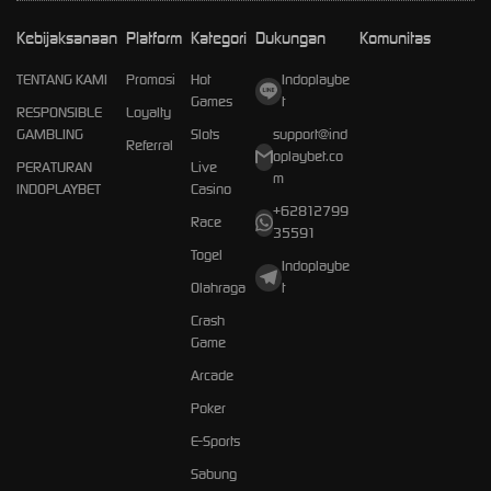
Kebijaksanaan
Platform
Kategori
Dukungan
Komunitas
TENTANG KAMI
Promosi
Hot
Indoplaybe
Games
t
RESPONSIBLE
Loyalty
GAMBLING
Slots
support@ind
Referral
oplaybet.co
PERATURAN
Live
m
INDOPLAYBET
Casino
+62812799
Race
35591
Togel
Indoplaybe
Olahraga
t
Crash
Game
Arcade
Poker
E-Sports
Sabung